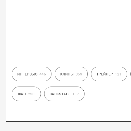
ИНТЕРВЬЮ
446
КЛИПЫ
369
ТРЕЙЛЕР
121
ФАН
250
BACKSTAGE
117