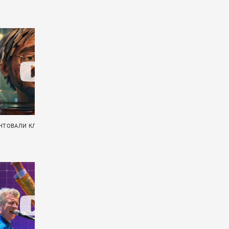
НТОВАЛИ КЛИП «ХЕРЬ»
ПРЯМОЙ ЭФИР: F.P.G