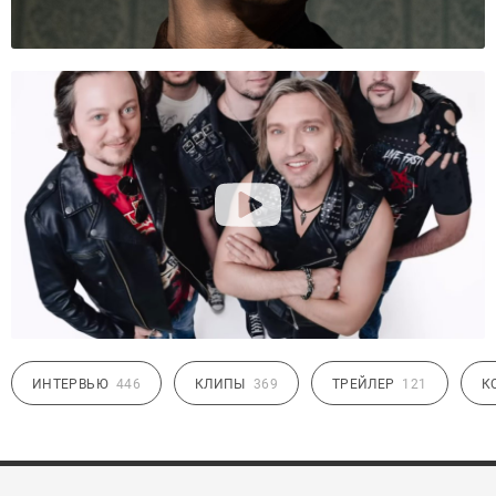
ИНТЕРВЬЮ
446
КЛИПЫ
369
ТРЕЙЛЕР
121
К