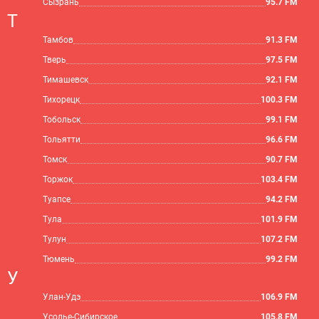
Сызрань
95.7 FM
Т
Тамбов
91.3 FM
Тверь
97.5 FM
Тимашевск
92.1 FM
Тихорецк
100.3 FM
Тобольск
99.1 FM
Тольятти
96.6 FM
Томск
90.7 FM
Торжок
103.4 FM
Туапсе
94.2 FM
Тула
101.9 FM
Тулун
107.2 FM
Тюмень
99.2 FM
У
Улан-Удэ
106.9 FM
Усолье-Сибирское
105.8 FM