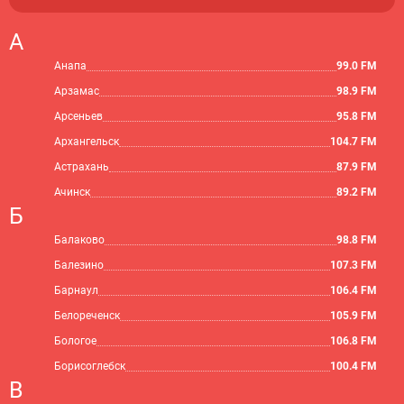
А
Анапа
99.0 FM
Арзамас
98.9 FM
Арсеньев
95.8 FM
Архангельск
104.7 FM
Астрахань
87.9 FM
Ачинск
89.2 FM
Б
Балаково
98.8 FM
Балезино
107.3 FM
Барнаул
106.4 FM
Белореченск
105.9 FM
Бологое
106.8 FM
Борисоглебск
100.4 FM
В