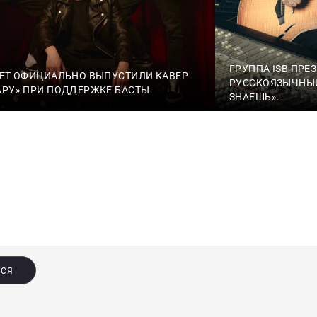
ГРУППА ISB ПРЕ
VET ОФИЦИАЛЬНО ВЫПУСТИЛИ КАВЕР
РУССКОЯЗЫЧНЫЙ
АРУ» ПРИ ПОДДЕРЖКЕ БАСТЫ
ЗНАЕШЬ».
ЬСЯ