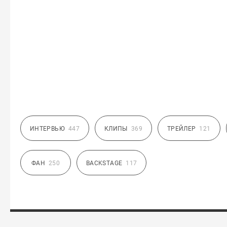
ИНТЕРВЬЮ
447
КЛИПЫ
369
ТРЕЙЛЕР
121
ФАН
250
BACKSTAGE
117