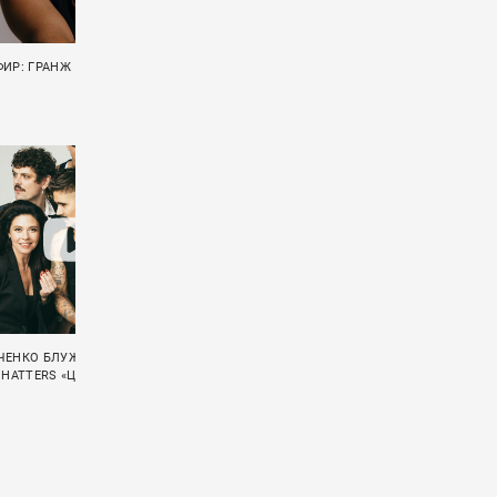
ИР: ГРАНЖ
ГРУППА «АУКЦЫОН» ОПУБЛИКОВАЛА
КОНЦЕРТНОЕ ВИДЕО «ПСАЛОМ 37»
ЕНКО БЛУЖДАЕТ В ЛАБИРИНТЕ В
НЕЙРОМОНАХ ФЕОФАН ЭКРАНИЗИРОВАЛ
 HATTERS «ЦИАНИД»
ПЕСНЮ «ЛЕШИЙ»