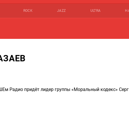
ROCK
JAZZ
ULTRA
Н
АЗАЕВ
АШЕм Радио придёт лидер группы «Моральный кодекс» Серг