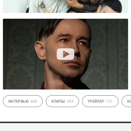
ИНТЕРВЬЮ
446
КЛИПЫ
369
ТРЕЙЛЕР
121
К