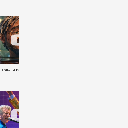
НТОВАЛИ КЛИП «ХЕРЬ»
ПРЯМОЙ ЭФИР: F.P.G