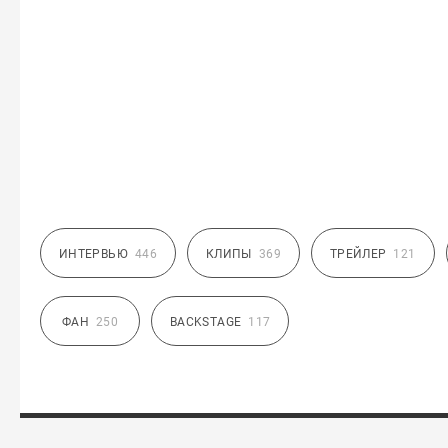
ИНТЕРВЬЮ
446
КЛИПЫ
369
ТРЕЙЛЕР
121
ФАН
250
BACKSTAGE
117