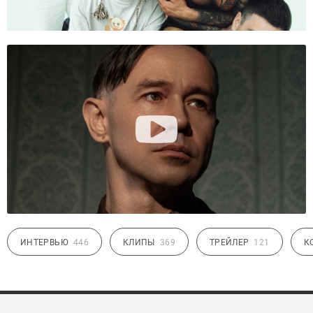
ИНТЕРВЬЮ
446
КЛИПЫ
369
ТРЕЙЛЕР
121
К