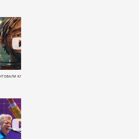
НТОВАЛИ КЛИП «ХЕРЬ»
ПРЯМОЙ ЭФИР: F.P.G