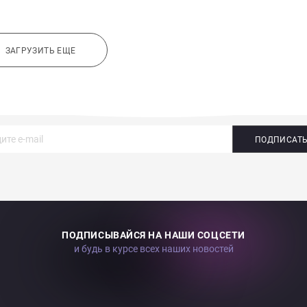
ЗАГРУЗИТЬ ЕЩЕ
ПОДПИСАТ
ПОДПИСЫВАЙСЯ НА НАШИ СОЦСЕТИ
и будь в курсе всех наших новостей