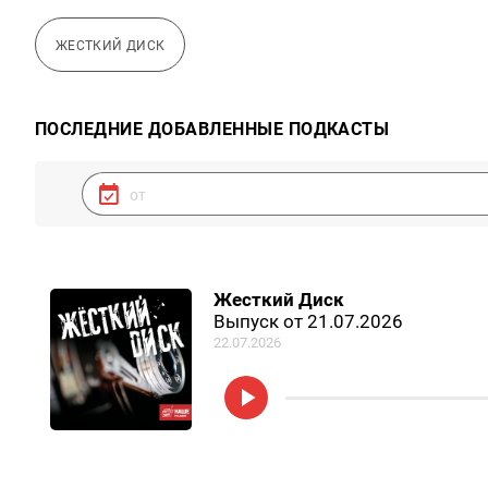
ЖЕСТКИЙ ДИСК
ПОСЛЕДНИЕ ДОБАВЛЕННЫЕ ПОДКАСТЫ
Жесткий Диск
Выпуск от 21.07.2026
22.07.2026