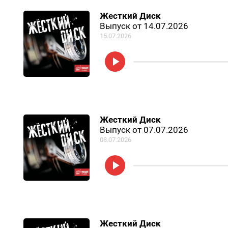
Жесткий Диск
Выпуск от 14.07.2026
15.07.2026
Жесткий Диск
Выпуск от 07.07.2026
08.07.2026
Жесткий Диск