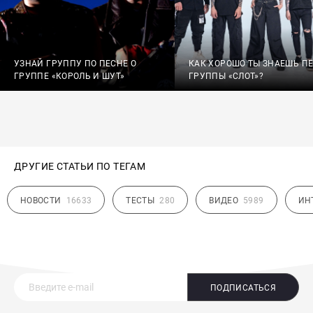
УЗНАЙ ГРУППУ ПО ПЕСНЕ О
КАК ХОРОШО ТЫ ЗНАЕШЬ П
ГРУППЕ «КОРОЛЬ И ШУТ»
ГРУППЫ «СЛОТ»?
ДРУГИЕ СТАТЬИ ПО ТЕГАМ
НОВОСТИ
16633
ТЕСТЫ
280
ВИДЕО
5989
ИН
ПОДПИСАТЬСЯ