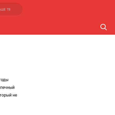
АШЕ ТВ
 годы
спечный
оторый не