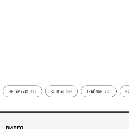
ИНТЕРВЬЮ
446
КЛИПЫ
369
ТРЕЙЛЕР
121
К
ВИДЕО