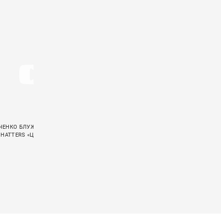
КОНЦЕРТНОЕ ВИДЕО «ПСАЛОМ 37»
ЕНКО БЛУЖДАЕТ В ЛАБИРИНТЕ В
НЕЙРОМОНАХ ФЕОФАН ЭКРАНИЗИРОВАЛ
 HATTERS «ЦИАНИД»
ПЕСНЮ «ЛЕШИЙ»