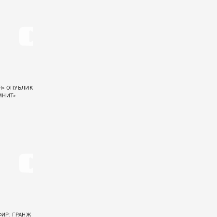
» ОПУБЛИКОВАЛА LIVE-ВИДЕО
ДДТ ПРЕЗЕНТОВАЛИ КЛИП «ХЕРЬ»
МНИТ»
ИР: ГРАНЖ
ГРУППА «АУКЦЫОН» ОПУБЛИКОВАЛА