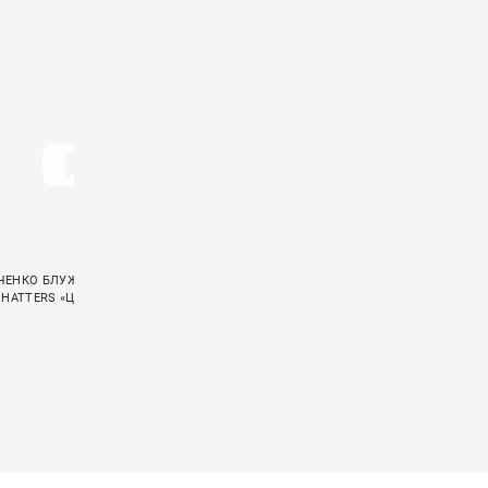
КОНЦЕРТНОЕ ВИДЕО «ПСАЛОМ 37»
ЕНКО БЛУЖДАЕТ В ЛАБИРИНТЕ В
НЕЙРОМОНАХ ФЕОФАН ЭКРАНИЗИРОВАЛ
 HATTERS «ЦИАНИД»
ПЕСНЮ «ЛЕШИЙ»