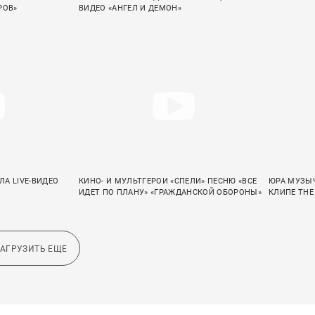
РОВ»
ВИДЕО «АНГЕЛ И ДЕМОН»
А LIVE-ВИДЕО
КИНО- И МУЛЬТГЕРОИ «СПЕЛИ» ПЕСНЮ «ВСЕ
ЮРА МУЗЫЧ
ИДЕТ ПО ПЛАНУ» «ГРАЖДАНСКОЙ ОБОРОНЫ»
КЛИПЕ THE
ЗАГРУЗИТЬ ЕЩЕ