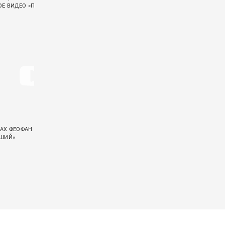
Е ВИДЕО «ПСАЛОМ 37»
«СЛИШКОМ СТАР»
АХ ФЕОФАН ЭКРАНИЗИРОВАЛ
«ГУДТАЙМС» ПОКАЗАЛИ LIVE-ВИДЕО НА
ЕШИЙ»
ПЕСНЮ «ГРУСТНЫЕ ПЕСНИ»