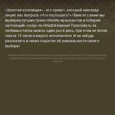
«Золотая коллекция» - это проект, который навсегда
лишит вас вопроса «Что послушать?»! Вместе с вами мы
выберем лучшие треки НАШИх музыкантов и соберем
настоящий «голд» по НАШЕй версии! Голосовать за
любимые песни можно один раз в день, при этом не более,
чем за 15 песен каждого исполнителя. И не забудь
рассказать в своих соцсетях об уникальности своего
выбора!
Земфира, Максим Покровский, Борис Гребенщиков, Лева Би-2, Андрей Макаревич,
Владимир Котляров внесены Минюстом России в единый реестр иностранных
агентов