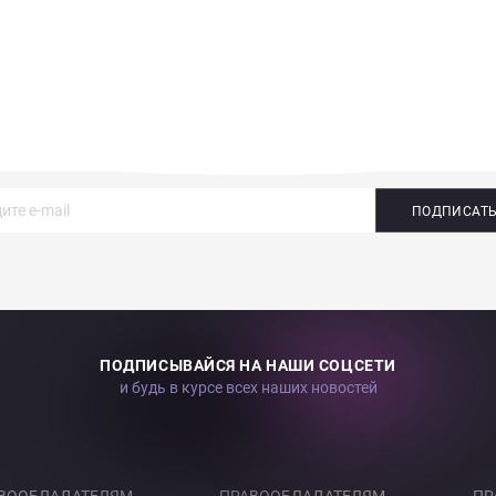
во время приостановки воспроизведения Произведения на
рыванием Произведения, либо после показа Произведения, а
емонстрации графических баннеров («оверлэй»);
ровые форматы исключительно в целях использования
жительностью не более 15 (пятнадцати) секунд исключительно
 без указания имен авторов и/или Исполнителей.
во на использование принадлежащего ему
ПРОИЗВЕДЕНИЯ
дл
ности.
средством загрузки на жесткие диски (или другие носители
ПОДПИСАТ
щего Договора присоединения.
ние Произведения Лицензиатом - весь мир.
ру - пять лет.
ПОДПИСЫВАЙСЯ НА НАШИ СОЦСЕТИ
 437 ГК РФ, является публичной офертой.
и будь в курсе всех наших новостей
овор) вступает в силу с момента размещения в сети Интернет п
та отзыва Договора ИСПОЛНИТЕЛЕМ.
усмотрению изменить условия Договора или отозвать его. 
зменения вступают в силу с момента размещения измененны
ИСПОЛНИТЕЛЕМ при таком размещении.