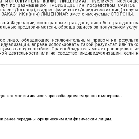
ем
ИСПОЛНИТЕЛЬ и(или) ЛИЦЕНЗИАТ
, публикует настояще
услуг по размещению
ПРОИЗВЕДЕНИЯ
посредством
САЙТОВ
далее - Договор), в адрес физических/юридических лиц (в случа
 – ЗАКАЗЧИК и(или) ЛИЦЕНЗИАР, вместе именуемые СТОРОНЫ.
ской Федерации, иностранные граждане, лица без гражданства
уальные предприниматели, обращающиеся за получением услуг
ое лицо, обладающие исключительным правом на результа
видуализации, вправе использовать такой результат или тако
ащим закону способом. Правообладатель может распоряжатьс
ой деятельности или на средство индивидуализации, если н
ензиар гарантирует наличие у него исключительного права н
еятельности и приравненных к ним средств индивидуализации
нии и в порядке, предусмотренных частью четвертой ГК РФ, 
)
обладает исключительным правом, в порядке и на условиях
ого в соответствии с настоящим Договором
ПРОИЗВЕДЕНИ
адлежат мне и я являюсь правообладателем данного материала.
шений Сторон, ЗАКАЗЧИК и
ЛИЦЕНЗИАР
и ПРАВООБЛАДАТЕЛ
RADIOULTRA
.
RU
были ранее переданы юридическим или физическим лицам.
ИЙ НАШЕ РАДИО,
ROCK
FM
, РАДИО
JAZZ
, РАДИО
ULTRA
UTUBE
,
VK
,
FACEBOOK
.
TWITTER
,
INSTAGRAM
.