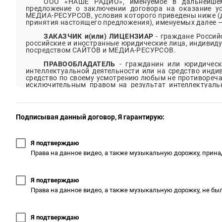
ООО «НАШЕ РАДИО»
, именуемое в дальнейш
предложение о заключении договора на оказание 
МЕДИА-РЕСУРСОВ
, условия которого приведены ниже (
принятия настоящего предложения), именуемых далее
ЗАКАЗЧИК и(или) ЛИЦЕНЗИАР
- граждане Россий
российские и иностранные юридические лица, индивид
посредством
САЙТОВ
и
МЕДИА-РЕСУРСОВ
.
ПРАВООБЛАДАТЕЛЬ
- гражданин или юридическ
интеллектуальной деятельности или на средство инди
средство по своему усмотрению любым не противореч
исключительным правом на результат интеллектуальн
предусмотрено иное (СТ.СТ. 1229, 1233 ГК РФ). Лиц
ПРОИЗВЕДЕНИЕ
.
ПРОИЗВЕДЕНИЕ
– результат интеллектуальной д
Подписывая данный договор, Я гарантирую:
которым предоставляется правовая охрана на основа
отношении которого
ЛИЦЕНЗИАР (ПРАВООБЛАДАТЕЛЬ
предусмотренных настоящим Договором.
Я подтверждаю
Лицензиар гарантирует наличие у передаваем
Права на данное видео, а также музыкальную дорожку, прин
характеристик (указываются в приложении).
В рамках настоящего Договора и взаимоотно
совпадают в одном лице.
Я подтверждаю
САЙТ –
NASHE
.
RU
,
ROCKFM
.
RU
,
RADIOJAZZFM
.
RU
,
Права на данное видео, а также музыкальную дорожку, не 
МЕДИА-РЕСУРС – СООБЩЕСТВА РАДИОСТАНЦ
СОЦИАЛЬНЫХ СЕТЯХ И ВИДЕОХОСТИНГАХ
YOUTUBE
,
R
Я подтверждаю