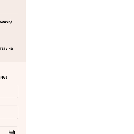
кодек)
тать на
PNG)