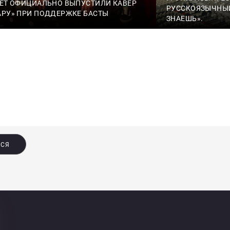
VET ОФИЦИАЛЬНО ВЫПУСТИЛИ КАВЕР
РУССКОЯЗЫЧНЫЙ
АРУ» ПРИ ПОДДЕРЖКЕ БАСТЫ
ЗНАЕШЬ».
ЬСЯ