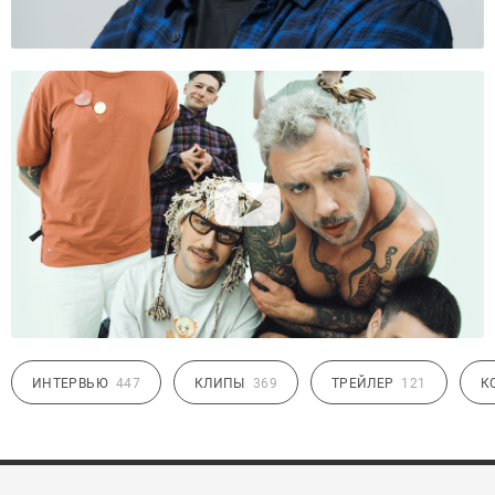
ИНТЕРВЬЮ
447
КЛИПЫ
369
ТРЕЙЛЕР
121
К