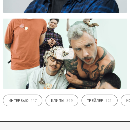
ИНТЕРВЬЮ
447
КЛИПЫ
369
ТРЕЙЛЕР
121
К