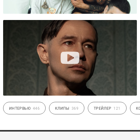
ИНТЕРВЬЮ
446
КЛИПЫ
369
ТРЕЙЛЕР
121
К