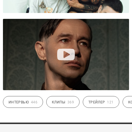
ИНТЕРВЬЮ
446
КЛИПЫ
369
ТРЕЙЛЕР
121
К