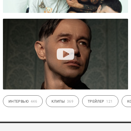
ИНТЕРВЬЮ
446
КЛИПЫ
369
ТРЕЙЛЕР
121
К