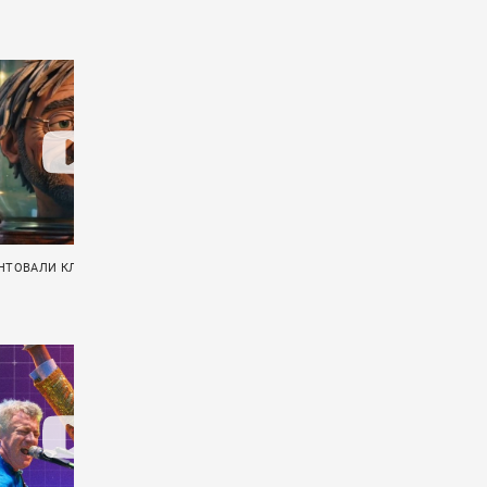
НТОВАЛИ КЛИП «ХЕРЬ»
ПРЯМОЙ ЭФИР: F.P.G