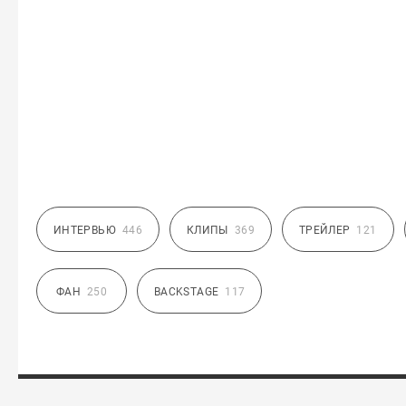
ИНТЕРВЬЮ
446
КЛИПЫ
369
ТРЕЙЛЕР
121
ФАН
250
BACKSTAGE
117