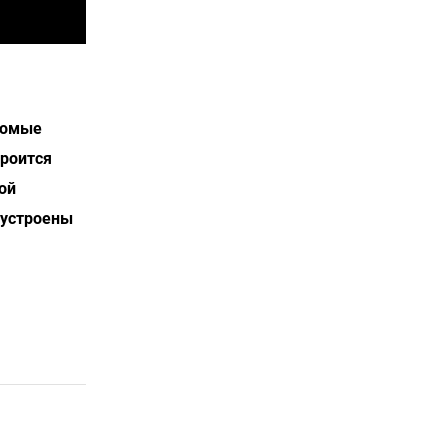
акомые
троится
ой
 устроены