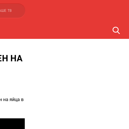
АШЕ ТВ
ЕН НА
н на яйца в