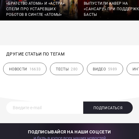
«БРАТСТВО АТОМА» И «АСТРА»
ВЫПУСТИЛИ КАВЕР НА
СПЕЛИ ПРО УСТАРЕВШИХ
«САНСАРУ» ПРИ ПОДДЕРЖК
РОБОТОВ В СИНГЛЕ «АТОМЫ»
БАСТЫ
ДРУГИЕ СТАТЬИ ПО ТЕГАМ
НОВОСТИ
16633
ТЕСТЫ
280
ВИДЕО
5989
ИН
ПОДПИСАТЬСЯ
ПОДПИСЫВАЙСЯ НА НАШИ СОЦСЕТИ
и будь в курсе всех наших новостей