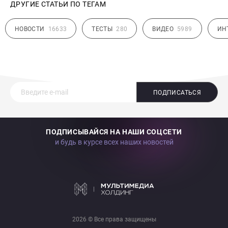
ДРУГИЕ СТАТЬИ ПО ТЕГАМ
НОВОСТИ
16633
ТЕСТЫ
280
ВИДЕО
5989
ИН
ПОДПИСАТЬСЯ
ПОДПИСЫВАЙСЯ НА НАШИ СОЦСЕТИ
и будь в курсе всех наших новостей
2026 © Все права защищены