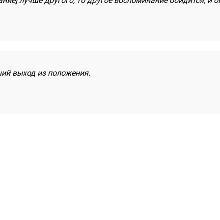
ание] лучше другого, то другое воспоминание обидится, и о
ший выход из положения.