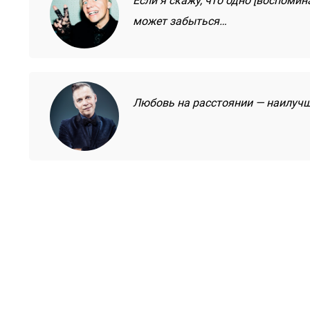
Если я скажу, что одно [воспомин
может забыться…
Любовь на расстоянии — наилуч