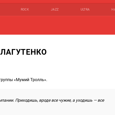
ROCK
JAZZ
ULTRA
Н
 ЛАГУТЕНКО
группы «Мумий Тролль».
пании. Приходишь, вроде все чужие, а уходишь — все