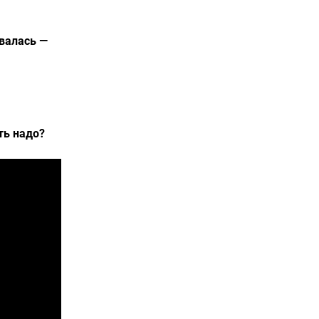
валась —
ть надо?