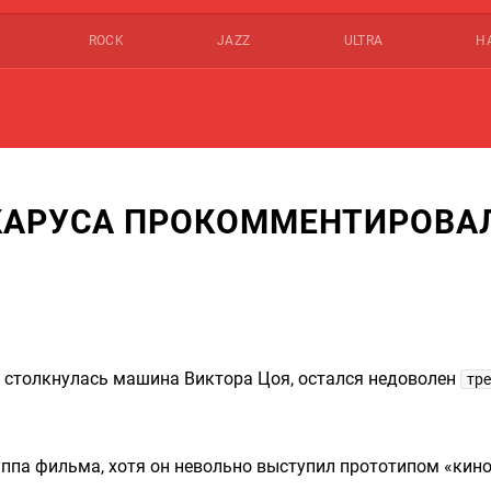
ROCK
JAZZ
ULTRA
Н
КАРУСА ПРОКОММЕНТИРОВА
м столкнулась машина Виктора Цоя, остался недоволен
тр
уппа фильма, хотя он невольно выступил прототипом «кин