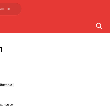
АШЕ ТВ
Л
ейлером
ошного»