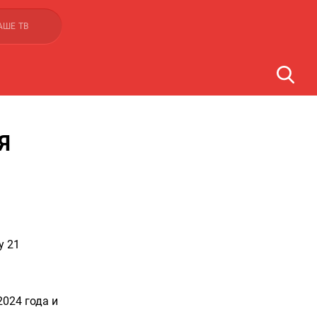
АШЕ ТВ
Я
у 21
024 года и