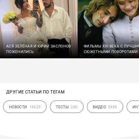
АСЯ ЗЕЛЁНАЯ И ЮРИЙ ЗАСЛОНОВ
ФИЛЬМЫ XXI ВЕКА С ЛУЧШ
ПОЖЕНИЛИСЬ
СЮЖЕТНЫМИ ПОВОРОТАМИ
ДРУГИЕ СТАТЬИ ПО ТЕГАМ
НОВОСТИ
16629
ТЕСТЫ
280
ВИДЕО
5989
ИН