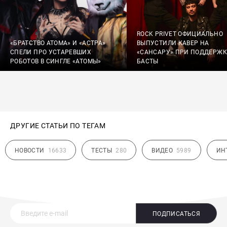
ROCK PRIVET ОФИЦИАЛЬНО
«БРАТСТВО АТОМА» И «АСТРА»
ВЫПУСТИЛИ КАВЕР НА
СПЕЛИ ПРО УСТАРЕВШИХ
«САНСАРУ» ПРИ ПОДДЕРЖК
РОБОТОВ В СИНГЛЕ «АТОМЫ»
БАСТЫ
ДРУГИЕ СТАТЬИ ПО ТЕГАМ
НОВОСТИ
16633
ТЕСТЫ
280
ВИДЕО
5989
ИН
ПОДПИСАТЬСЯ