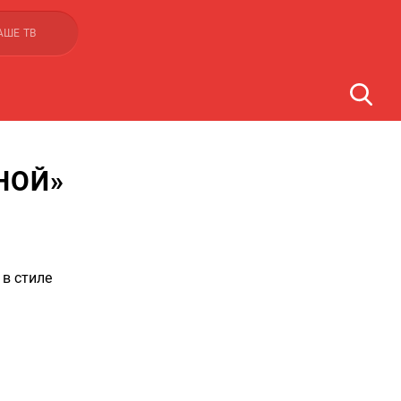
АШЕ ТВ
НОЙ»
 в стиле