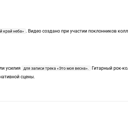
. Видео создано при участии поклонников кол
й край неба»
или усилия
Гитарный рок-ко
для записи трека «Это моя весна».
нативной сцены.