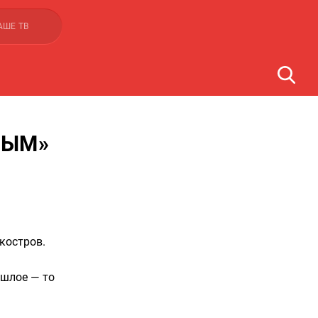
АШЕ ТВ
ДЫМ»
костров.
ошлое — то