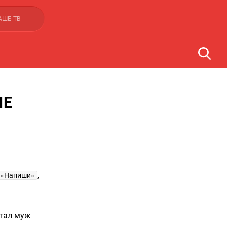
АШЕ ТВ
ИЕ
,
 «Напиши»
итал муж