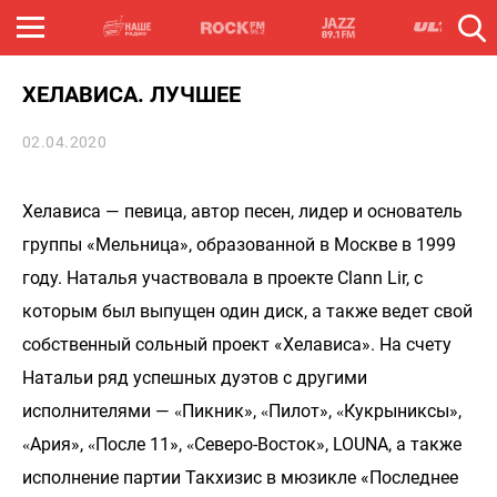
ХЕЛАВИСА. ЛУЧШЕЕ
02.04.2020
Хелависа — певица, автор песен, лидер и основатель
группы «Мельница», образованной в Москве в 1999
году. Наталья участвовала в проекте Clann Lir, с
которым был выпущен один диск, а также ведет свой
собственный сольный проект «Хелависа». На счету
Натальи ряд успешных дуэтов с другими
исполнителями —
Пикник»,
Пилот»,
Кукрыниксы»,
«
«
«
Ария»,
После 11»,
Северо-Восток», LOUNA, а также
«
«
«
исполнение партии Такхизис в мюзикле «Последнее