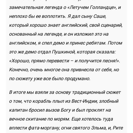
замечательная легенда о «Летучем Голландце», и
неплохо бы ее воплотить. Я дал сыну Саше,
который хорошо знает английский, свой сценарий,
основанный на легенде, и он изложил это на
английском, я спел демо и принес ребятам. Потом
это же демо отдал Пушкиной, которая сказала:
«Хорошо, прямо перевести – и получится песня!».
Конечно, очень многое она привнесла от себя, но
по сюжету уже все было продумано.
В итоге мы взяли за основу традиционный сюжет
о том, что корабль плыл из Вест-Индии, злобный
капитан бросил вызов Богу и был проклят на
вечное скитание по морям. Еще хотелось туда
вплести фата-моргану, огни святого Эльма, и, Рите