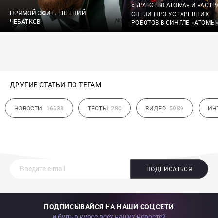
«БРАТСТВО АТОМА» И «АСТР
ПРЯМОЙ ЭФИР: ЕВГЕНИЙ
СПЕЛИ ПРО УСТАРЕВШИХ
ЧЕБАТКОВ
РОБОТОВ В СИНГЛЕ «АТОМЫ
ДРУГИЕ СТАТЬИ ПО ТЕГАМ
НОВОСТИ
16633
ТЕСТЫ
280
ВИДЕО
5989
ИН
ПОДПИСАТЬСЯ
ПОДПИСЫВАЙСЯ НА НАШИ СОЦСЕТИ
и будь в курсе всех наших новостей