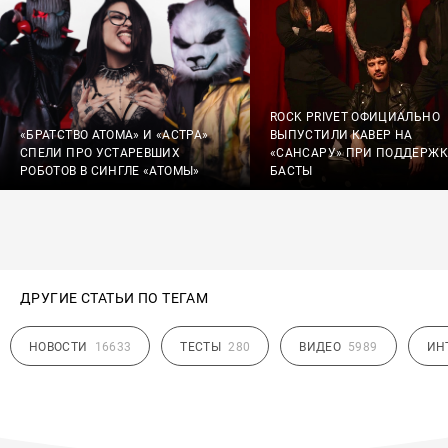
ROCK PRIVET ОФИЦИАЛЬНО
«БРАТСТВО АТОМА» И «АСТРА»
ВЫПУСТИЛИ КАВЕР НА
СПЕЛИ ПРО УСТАРЕВШИХ
«САНСАРУ» ПРИ ПОДДЕРЖК
РОБОТОВ В СИНГЛЕ «АТОМЫ»
БАСТЫ
ДРУГИЕ СТАТЬИ ПО ТЕГАМ
НОВОСТИ
16633
ТЕСТЫ
280
ВИДЕО
5989
ИН