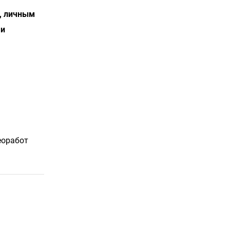
ю, личным
 и
еоработ