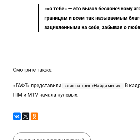
«»о тебе» — это вызов бесконечному эг
границам и всем так называемым блага
зацикленными на себе, забывая о любв
Смотрите также:
«ГАФТ» представили
В кадр
клип на трек «Найди меня».
HIM и MTV начала нулевых.