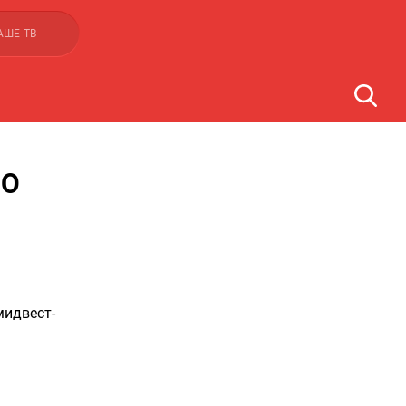
АШЕ ТВ
«О
мидвест-