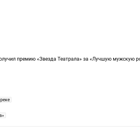
 получил премию «Звезда Театрала» за «Лучшую мужскую р
треке
а»