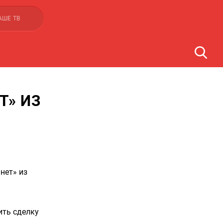
АШЕ ТВ
Т» ИЗ
нет» из
ить сделку