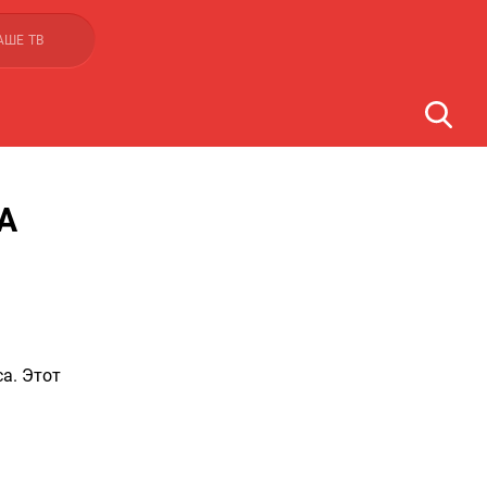
АШЕ ТВ
А
a. Этот