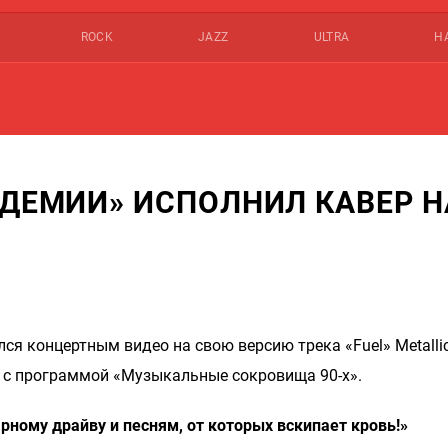
ROCK
JAZZ
ULTRA
Н
ИДЕМИИ» ИСПОЛНИЛ КАВЕР Н
ся концертным видео на свою версию трека «Fuel» Metallic
 с программой «Музыкальные сокровища 90-х».
рному драйву и песням, от которых вскипает кровь!»