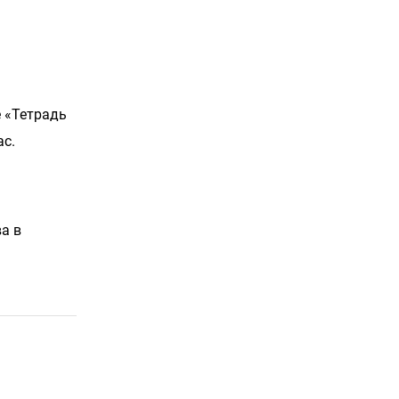
 «Тетрадь
ас.
а в