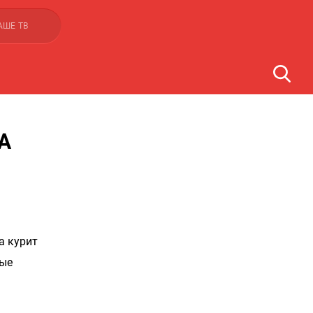
АШЕ ТВ
А
а курит
ные