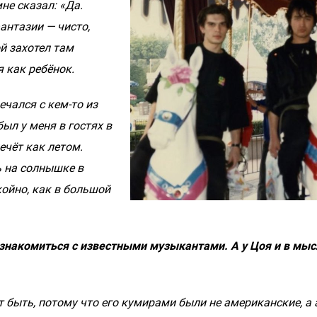
не сказал: «Да.
антазии — чисто,
ой захотел там
 как ребёнок.
чался с кем-то из
ыл у меня в гостях в
ечёт как летом.
ь на солнышке в
койно, как в большой
ознакомиться с известными музыкантами. А у Цоя и в мыс
 быть, потому что его кумирами были не американские, а 