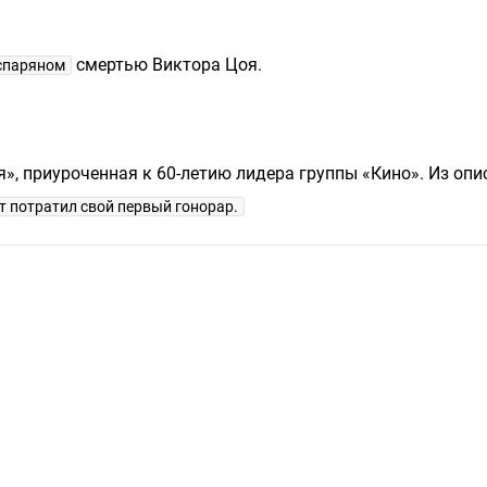
смертью Виктора Цоя.
спаряном
», приуроченная к 60-летию лидера группы «Кино». Из опи
т потратил свой первый гонорар.