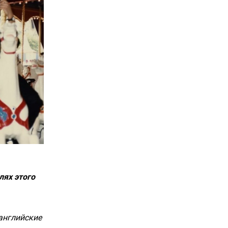
лях этого
английские