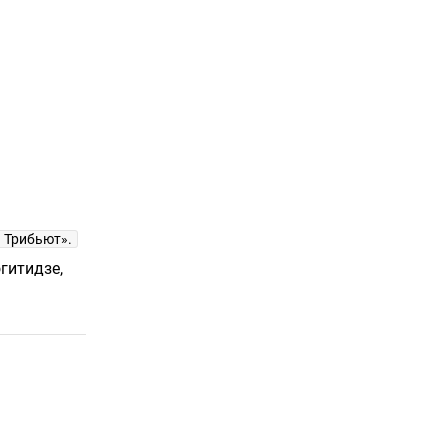
 Трибьют».
гитидзе,