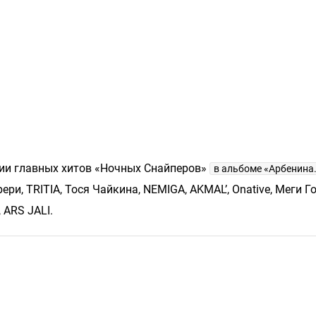
сии главных хитов «Ночных Снайперов»
в альбоме «Арбенина.
и, TRITIA, Тося Чайкина, NEMIGA, AKMAL’, Onative, Меги Го
 ARS JALI.