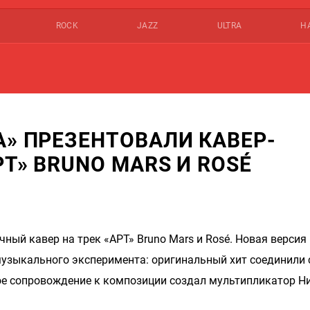
ROCK
JAZZ
ULTRA
Н
А» ПРЕЗЕНТОВАЛИ КАВЕР-
T» BRUNO MARS И ROSÉ
ный кавер на трек «APT» Bruno Mars и Rosé. Новая версия
музыкального эксперимента: оригинальный хит соединили 
ое сопровождение к композиции создал мультипликатор Н