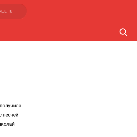
АШЕ ТВ
 получила
с песней
иколай