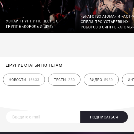
«БРАТСТВО АТОМА» И «АСТР
УЗНАЙ ГРУППУ ПО ПЕСНЕ О
СПЕЛИ ПРО УСТАРЕВШИХ
ГРУППЕ «КОРОЛЬ И ШУТ»
РОБОТОВ В СИНГЛЕ «АТОМЫ
ДРУГИЕ СТАТЬИ ПО ТЕГАМ
НОВОСТИ
16633
ТЕСТЫ
280
ВИДЕО
5989
ИН
ПОДПИСАТЬСЯ