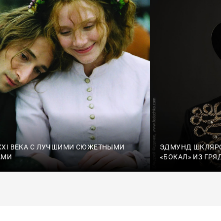
XI ВЕКА С ЛУЧШИМИ СЮЖЕТНЫМИ
ЭДМУНД ШКЛЯРС
АМИ
«БОКАЛ» ИЗ ГР