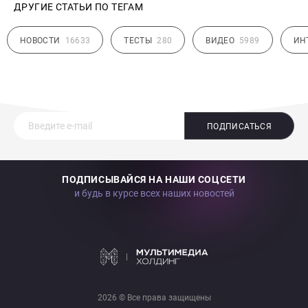
ДРУГИЕ СТАТЬИ ПО ТЕГАМ
НОВОСТИ
16633
ТЕСТЫ
280
ВИДЕО
5989
ИН
ПОДПИСАТЬСЯ
ПОДПИСЫВАЙСЯ НА НАШИ СОЦСЕТИ
и будь в курсе всех наших новостей
2026 © Все права защищены